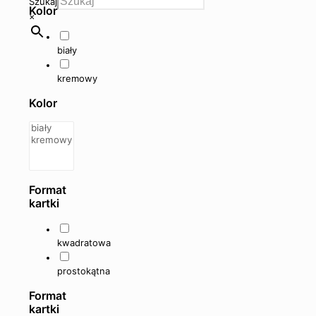
Szukaj
Kolor
×
biały
kremowy
Kolor
Format
kartki
kwadratowa
prostokątna
Format
kartki