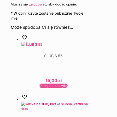
Musisz się
zalogować
, aby dodać opinię.
*
W opinii użyte zostanie publicznie Twoje
imię.
Może spodoba Ci się również…
ŚLUB S 55
15,00
zł
Dodaj do koszyka