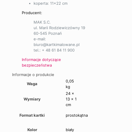
koperta: 11×22 cm
Producent:
MAK S.C.
ul. Marii Rodziewiczówny 19
60-545 Poznań
e-mail:
biuro@kartkimalowane.pl
tel.: + 48 61 84 11 900
Informacje dotyczące
bezpieczeństwa
Informacje o produkcie
0,05
Waga
kg
24 ×
Wymiary
13 × 1
cm
Format kartki
prostokątna
Kolor
biały