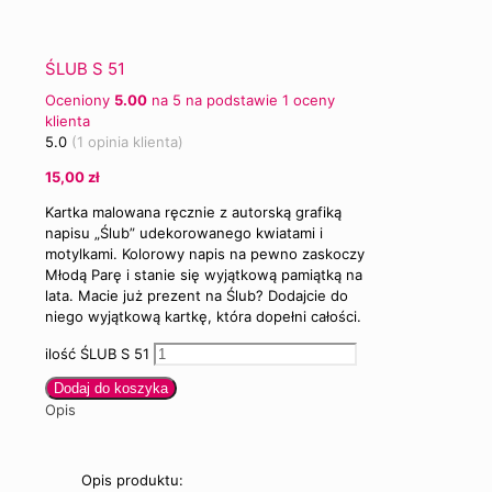
ŚLUB S 51
Oceniony
5.00
na 5 na podstawie
1
oceny
klienta
5.0
(
1
opinia klienta)
15,00
zł
Kartka malowana ręcznie z autorską grafiką
napisu „Ślub” udekorowanego kwiatami i
motylkami. Kolorowy napis na pewno zaskoczy
Młodą Parę i stanie się wyjątkową pamiątką na
lata. Macie już prezent na Ślub? Dodajcie do
niego wyjątkową kartkę, która dopełni całości.
ilość ŚLUB S 51
Dodaj do koszyka
Opis
Opis produktu: