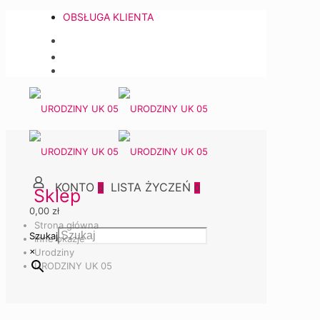
OBSŁUGA KLIENTA
0
0
Sklep
0,00 zł
Strona główna
Szukaj
Inne okazje
×
Urodziny
URODZINY UK 05