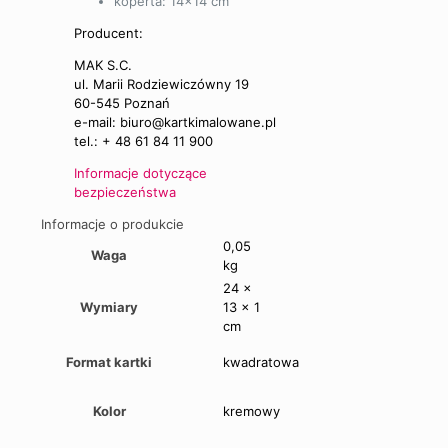
koperta: 14×14 cm
Producent:
MAK S.C.
ul. Marii Rodziewiczówny 19
60-545 Poznań
e-mail: biuro@kartkimalowane.pl
tel.: + 48 61 84 11 900
Informacje dotyczące
bezpieczeństwa
Informacje o produkcie
0,05
Waga
kg
24 ×
Wymiary
13 × 1
cm
Format kartki
kwadratowa
Kolor
kremowy