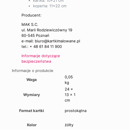
kartka: 10×21 cm
koperta: 11×22 cm
Producent:
MAK S.C.
ul. Marii Rodziewiczówny 19
60-545 Poznań
e-mail: biuro@kartkimalowane.pl
tel.: + 48 61 84 11 900
Informacje dotyczące
bezpieczeństwa
Informacje o produkcie
0,05
Waga
kg
24 ×
Wymiary
13 × 1
cm
Format kartki
prostokątna
Kolor
żółty