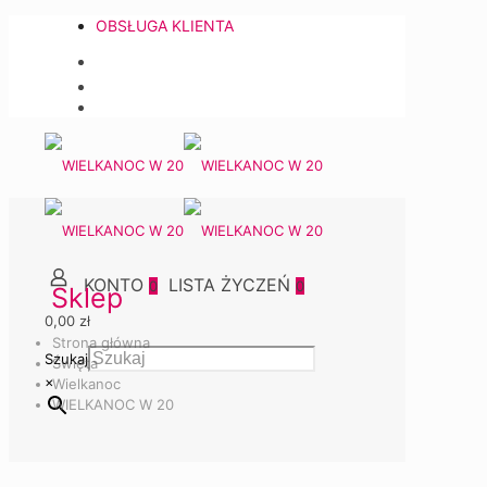
OBSŁUGA KLIENTA
0
0
Sklep
0,00 zł
Strona główna
Szukaj
Święta
×
Wielkanoc
WIELKANOC W 20