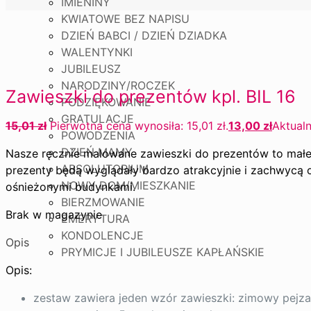
IMIENINY
KWIATOWE BEZ NAPISU
DZIEŃ BABCI / DZIEŃ DZIADKA
WALENTYNKI
JUBILEUSZ
NARODZINY/ROCZEK
Zawieszki do prezentów kpl. BIL 16
PODZIĘKOWANIE
GRATULACJE
15,01
zł
Pierwotna cena wynosiła: 15,01 zł.
13,00
zł
Aktualn
POWODZENIA
DZIEŃ MAMY
Nasze ręcznie malowane zawieszki do prezentów to małe 
ABSOLUTORIUM
prezenty będą wyglądały bardzo atrakcyjnie i zachwycą 
NOWY DOM/MIESZKANIE
ośnieżonymi budynkami.
BIERZMOWANIE
Brak w magazynie
EMERYTURA
KONDOLENCJE
Opis
PRYMICJE I JUBILEUSZE KAPŁAŃSKIE
Opis:
zestaw zawiera jeden wzór zawieszki: zimowy pejz