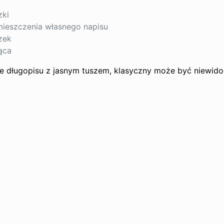
zki
mieszczenia własnego napisu
zek
ąca
ie długopisu z jasnym tuszem, klasyczny może być niewido