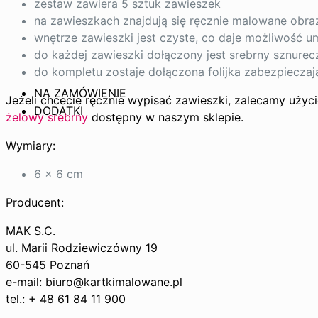
zestaw zawiera 5 sztuk zawieszek
na zawieszkach znajdują się ręcznie malowane obra
wnętrze zawieszki jest czyste, co daje możliwość u
do każdej zawieszki dołączony jest srebrny sznurec
do kompletu zostaje dołączona folijka zabezpieczaj
NA ZAMÓWIENIE
Jeżeli chcecie ręcznie wypisać zawieszki, zalecamy użyc
DODATKI
żelowy srebrny
dostępny w naszym sklepie.
Wymiary:
6 x 6 cm
Producent:
MAK S.C.
ul. Marii Rodziewiczówny 19
60-545 Poznań
e-mail: biuro@kartkimalowane.pl
tel.: + 48 61 84 11 900