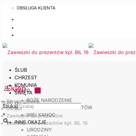
OBSŁUGA KLIENTA
ŚLUB
CHRZEST
KOMUNIA
Sklep
0
0
ŚWIĘTA
BOŻE NARODZENIE
Strona główna
0,00 zł
Szukaj
ZAWIESZKI DO PREZENTÓW
Święta
×
WIELKANOC
Zawieszki do prezentów
INNE OKAZJE
Zawieszki do prezentów kpl. BIL 16
URODZINY